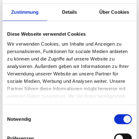
Zustimmung
Details
Über Cookies
Soziale Eingebundenheit
Arbeit ermöglicht es uns, Teil einer sozialen Gemeinschaft zu
Diese Webseite verwendet Cookies
sein. Sie schafft Kontakte und gibt uns Struktur. Der Arbeitsplatz
Wir verwenden Cookies, um Inhalte und Anzeigen zu
ist ein Ort, an dem wir in ein Netzwerk von Beziehungen
personalisieren, Funktionen für soziale Medien anbieten
eingebunden sind, was für unser soziales Wohlbefinden von
zu können und die Zugriffe auf unsere Website zu
Bedeutung ist.
analysieren. Außerdem geben wir Informationen zu Ihrer
Verwendung unserer Website an unsere Partner für
Materielle Sicherheit
soziale Medien, Werbung und Analysen weiter. Unsere
Partner führen diese Informationen möglicherweise mit
Ein zentraler Aspekt ist die Sicherung des Lebensunterhalts.
weiteren Daten zusammen, die Sie ihnen bereitgestellt
Arbeit ist die primäre Möglichkeit, um Einkommen zu erzielen,
haben oder die sie im Rahmen Ihrer Nutzung der Dienste
das für die Befriedigung unserer Grundbedürfnisse wie Nahrung,
gesammelt haben.
Einwilligungsauswahl
Unterkunft und Gesundheit notwendig ist. Diese materielle
Notwendig
Dimension verleiht der Arbeit eine existenzielle Bedeutung – sie
schafft Sicherheit und Unabhängigkeit.
Präferenzen