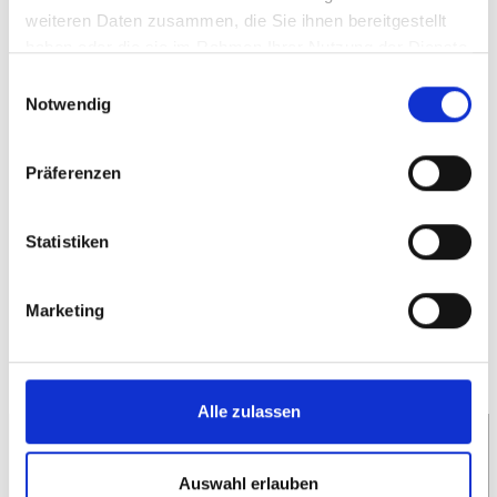
weiteren Daten zusammen, die Sie ihnen bereitgestellt
Privatpersonen
haben oder die sie im Rahmen Ihrer Nutzung der Dienste
gesammelt haben.
Einwilligungsauswahl
Digitales Video-Interviewtraining mit persönlicher
Notwendig
Begleitung
Lebenslauf erstellen – CV CREATOR
Präferenzen
Zum Angebot
Statistiken
Marketing
Alle zulassen
Auswahl erlauben